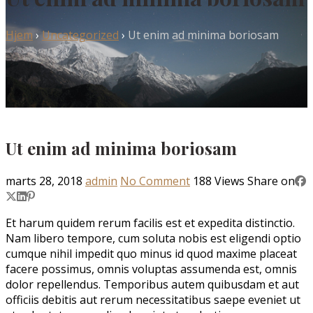
Hjem
›
Uncategorized
›
Ut enim ad minima boriosam
Ut enim ad minima boriosam
marts 28, 2018
admin
No Comment
188
Views
Share on
Et harum quidem rerum facilis est et expedita distinctio.
Nam libero tempore, cum soluta nobis est eligendi optio
cumque nihil impedit quo minus id quod maxime placeat
facere possimus, omnis voluptas assumenda est, omnis
dolor repellendus. Temporibus autem quibusdam et aut
officiis debitis aut rerum necessitatibus saepe eveniet ut