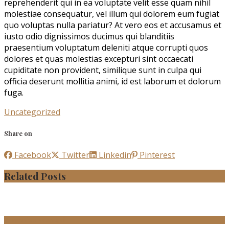
reprehenderit qui in ea voluptate velit esse quam nihil
molestiae consequatur, vel illum qui dolorem eum fugiat
quo voluptas nulla pariatur? At vero eos et accusamus et
iusto odio dignissimos ducimus qui blanditiis
praesentium voluptatum deleniti atque corrupti quos
dolores et quas molestias excepturi sint occaecati
cupiditate non provident, similique sunt in culpa qui
officia deserunt mollitia animi, id est laborum et dolorum
fuga.
Uncategorized
Share on
Facebook
Twitter
Linkedin
Pinterest
Related Posts
Temporibus autem quib