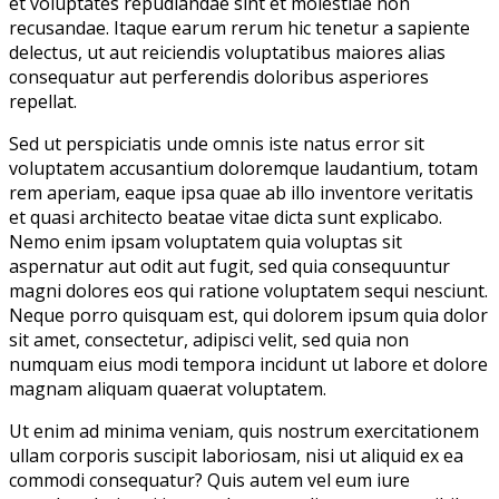
et voluptates repudiandae sint et molestiae non
recusandae. Itaque earum rerum hic tenetur a sapiente
delectus, ut aut reiciendis voluptatibus maiores alias
consequatur aut perferendis doloribus asperiores
repellat.
Sed ut perspiciatis unde omnis iste natus error sit
voluptatem accusantium doloremque laudantium, totam
rem aperiam, eaque ipsa quae ab illo inventore veritatis
et quasi architecto beatae vitae dicta sunt explicabo.
Nemo enim ipsam voluptatem quia voluptas sit
aspernatur aut odit aut fugit, sed quia consequuntur
magni dolores eos qui ratione voluptatem sequi nesciunt.
Neque porro quisquam est, qui dolorem ipsum quia dolor
sit amet, consectetur, adipisci velit, sed quia non
numquam eius modi tempora incidunt ut labore et dolore
magnam aliquam quaerat voluptatem.
Ut enim ad minima veniam, quis nostrum exercitationem
ullam corporis suscipit laboriosam, nisi ut aliquid ex ea
commodi consequatur? Quis autem vel eum iure