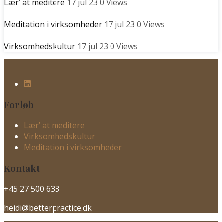
Lær’ at meditere
17 jul 23
0
Views
Meditation i virksomheder
17 jul 23
0
Views
Virksomhedskultur
17 jul 23
0
Views
Forløb
Lær’ at meditere
Virksomhedskultur
Meditation i virksomheder
Kontakt
+45 27 500 633
heidi@betterpractice.dk