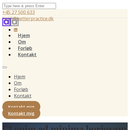
+45 27 500 633
heidi@betterpractice.dk
Hjem
Om
Forløb
Kontakt
Hjem
Om
Forløb
Kontakt
Kontakt mig
Kontakt mig
Ut enim ad minima boriosam