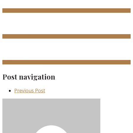
Ut enim ad minima boriosam
Eaque ipsa quae abinventor
Sed ut perspiciatis sit towa
Post navigation
Previous Post