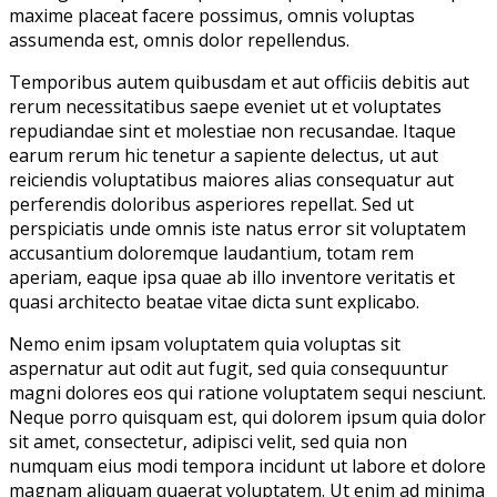
maxime placeat facere possimus, omnis voluptas
assumenda est, omnis dolor repellendus.
Temporibus autem quibusdam et aut officiis debitis aut
rerum necessitatibus saepe eveniet ut et voluptates
repudiandae sint et molestiae non recusandae. Itaque
earum rerum hic tenetur a sapiente delectus, ut aut
reiciendis voluptatibus maiores alias consequatur aut
perferendis doloribus asperiores repellat. Sed ut
perspiciatis unde omnis iste natus error sit voluptatem
accusantium doloremque laudantium, totam rem
aperiam, eaque ipsa quae ab illo inventore veritatis et
quasi architecto beatae vitae dicta sunt explicabo.
Nemo enim ipsam voluptatem quia voluptas sit
aspernatur aut odit aut fugit, sed quia consequuntur
magni dolores eos qui ratione voluptatem sequi nesciunt.
Neque porro quisquam est, qui dolorem ipsum quia dolor
sit amet, consectetur, adipisci velit, sed quia non
numquam eius modi tempora incidunt ut labore et dolore
magnam aliquam quaerat voluptatem. Ut enim ad minima