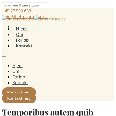
+45 27 500 633
heidi@betterpractice.dk
Hjem
Om
Forløb
Kontakt
Hjem
Om
Forløb
Kontakt
Kontakt mig
Kontakt mig
Temporibus autem quib